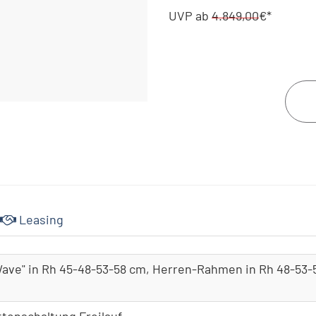
UVP
ab
4.849,00
€*
800Wh, Display Kiox 50
Ausführung
+348,00€*
Leasing
"Wave" in Rh 45-48-53-58 cm, Herren-Rahmen in Rh 48-53
tenschaltung Freilauf