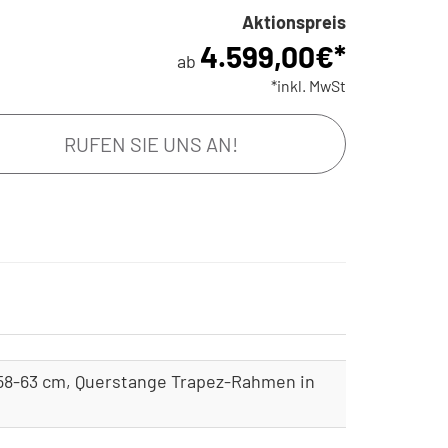
Aktionspreis
0, Freilauf, Standard-
4.947,00€*
4.599,00
€*
ab
*inkl. MwSt
RUFEN SIE UNS AN!
-58-63 cm, Querstange Trapez-Rahmen in