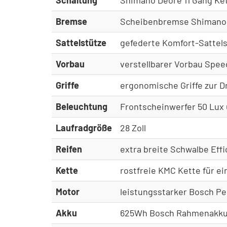
Bremse
Scheibenbremse Shimano
Sattelstütze
gefederte Komfort-Sattel
Vorbau
verstellbarer Vorbau Speed
Griffe
ergonomische Griffe zur 
Beleuchtung
Frontscheinwerfer 50 Lux 
Laufradgröße
28 Zoll
Reifen
extra breite Schwalbe Effi
Kette
rostfreie KMC Kette für e
Motor
leistungsstarker Bosch P
Akku
625Wh Bosch Rahmenakku 