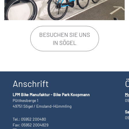
BESUCHEN SIE UNS
IN SÖGEL
Anschrift
LPM Bike Manufaktur - Bike Park Koopmann
Mo
Püttkesberge 1
09
49751 Sögel / Emsland-Hümmling
S
09
Tel.: 05952 200480
Fax: 05952 2004829