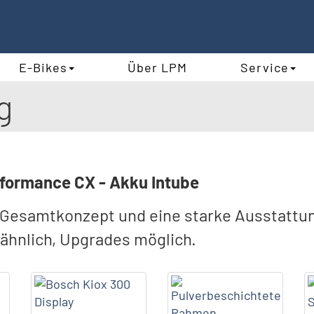
E-Bikes
Über LPM
Service
g
rformance CX - Akku Intube
es Gesamtkonzept und eine starke Ausstattun
ähnlich, Upgrades möglich.