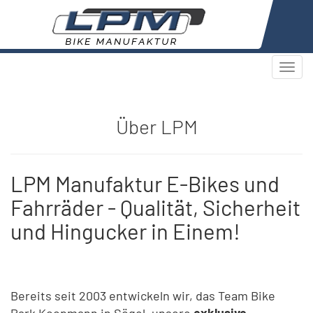
Togg
navi
Über LPM
LPM Manufaktur E-Bikes und
Fahrräder - Qualität, Sicherheit
und Hingucker in Einem!
Bereits seit 2003 entwickeln wir, das Team Bike
Park Koopmann in Sögel, unsere
exklusive