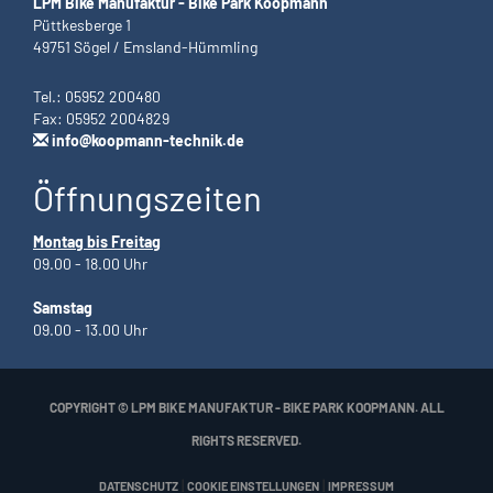
LPM Bike Manufaktur - Bike Park Koopmann
Püttkesberge 1
49751 Sögel / Emsland-Hümmling
Tel.: 05952 200480
Fax: 05952 2004829
info@koopmann-technik.de
Öffnungszeiten
Montag bis Freitag
09.00 - 18.00 Uhr
Samstag
09.00 - 13.00 Uhr
COPYRIGHT © LPM BIKE MANUFAKTUR - BIKE PARK KOOPMANN. ALL
RIGHTS RESERVED.
|
|
DATENSCHUTZ
COOKIE EINSTELLUNGEN
IMPRESSUM