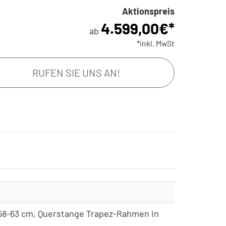
Aktionspreis
0, Freilauf, Standard-
4.648,00€*
4.599,00
€*
ab
*inkl. MwSt
0, Freilauf mit Zahnriemen
5.197,00€*
RUFEN SIE UNS AN!
0, Freilauf, Standard-
4.898,00€*
0, Freilauf mit Zahnriemen
5.246,00€*
0, Freilauf, Standard-
4.947,00€*
-58-63 cm, Querstange Trapez-Rahmen in