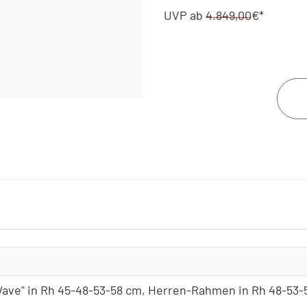
UVP
ab
4.849,00
€*
625Wh, Display Kiox 50
Ausführung
+49,00€*
800Wh, Display Kiox 30
(statt Kette)
+598,00€*
800Wh, Display Kiox 30
Ausführung
+299,00€*
800Wh, Display Kiox 50
(statt Kette)
+647,00€*
800Wh, Display Kiox 50
"Wave" in Rh 45-48-53-58 cm, Herren-Rahmen in Rh 48-53
Ausführung