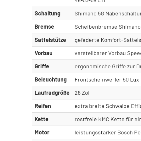
Schaltung
Shimano 5G Nabenschaltun
Bremse
Scheibenbremse Shimano
Sattelstütze
gefederte Komfort-Sattel
Vorbau
verstellbarer Vorbau Speed
Griffe
ergonomische Griffe zur 
Beleuchtung
Frontscheinwerfer 50 Lux 
Laufradgröße
28 Zoll
Reifen
extra breite Schwalbe Effi
Kette
rostfreie KMC Kette für ei
Motor
leistungsstarker Bosch P