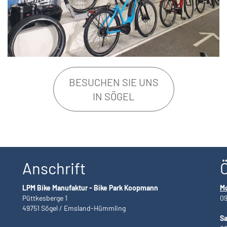
BESUCHEN SIE UNS
IN SÖGEL
Anschrift
LPM Bike Manufaktur - Bike Park Koopmann
Mo
Püttkesberge 1
09
49751 Sögel / Emsland-Hümmling
S