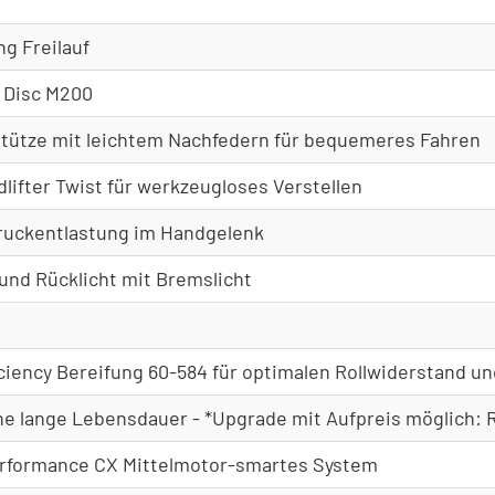
+348,00€*
g Freilauf
 Disc M200
stütze mit leichtem Nachfedern für bequemeres Fahren
lifter Twist für werkzeugloses Verstellen
Druckentlastung im Handgelenk
und Rücklicht mit Bremslicht
ciency Bereifung 60-584 für optimalen Rollwiderstand un
ne lange Lebensdauer - *Upgrade mit Aufpreis möglich: R
erformance CX Mittelmotor-smartes System