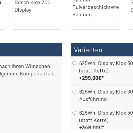
u
Bosch Kiox 300
Pulverbeschichtete
Display
Rahmen
Varianten
625Wh, Display Kiox 30
nach Ihren Wünschen
(statt Kette)
folgenden Komponenten:
+299,00€*
625Wh, Display Kiox 30
Ausführung
625Wh, Display Kiox 50
(statt Kette)
+348,00€*